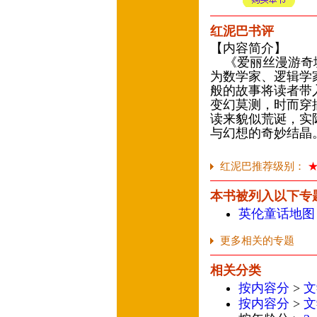
红泥巴书评
【内容简介】
《爱丽丝漫游奇境
为数学家、逻辑学
般的故事将读者带
变幻莫测，时而穿
读来貌似荒诞，实
与幻想的奇妙结晶
红泥巴推荐级别：
本书被列入以下专
英伦童话地图
更多相关的专题
相关分类
按内容分
>
文
按内容分
>
文