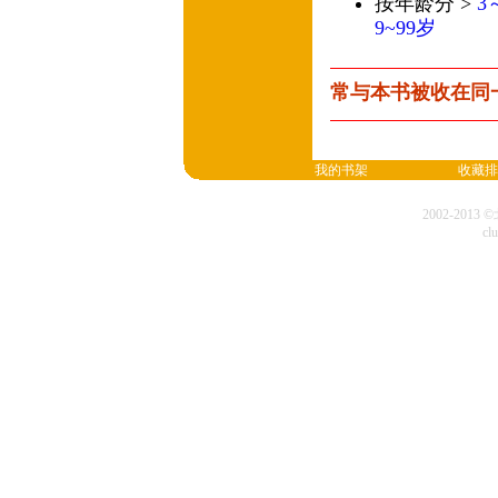
按年龄分 >
3
9~99岁
常与本书被收在同
我的书架
收藏排
2002-20
cl