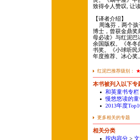
良。《蜗牛屋》中的
致得令人赞叹, 
【译者介绍】
周逸芬，两个孩子
博士，曾获金鼎奖
母必读》与红泥巴读
余国版权。《冬冬
书奖。《小球听民乐
年度推荐、冰心奖
红泥巴推荐级别：
本书被列入以下专
和英童书专栏
慢悠悠读的童
2013年度To
更多相关的专题
相关分类
按内容分
>
文