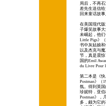
局后，不再石
差先生送信给
回来童话故事
在美国现代版童
子爆笑故事大集
未崛起，他们合作的
Little P
书中灰姑娘和
以及杰克与魔
节，真是震惊
国的Emil Aw
du Livre Pour
第二本是《快乐邮
Postman
氛。得到英国的K
珍妮特．亚伯格最
Postman
多，颇为它的