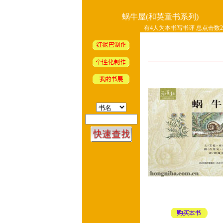
蜗牛屋(和英童书系列)
有4人为本书写书评 总点击数23