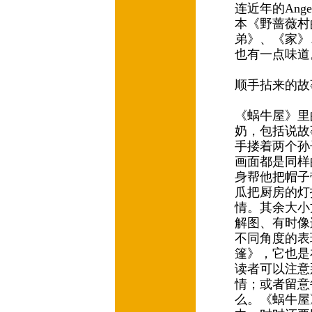
连近年的Angela
本《野蔷薇村的
弟》、《家》、《
也有一点味
顺手拈来的故
《蜗牛屋》里
奶，包括说故
手搂着两个孙
画面都是同样
身帮他把帽子
瓜把厨房的灯
情。其余大小
解图、有时像
不同角度的表现
篷》，它也是
读者可以注意
情；或者留意
么。《蜗牛屋