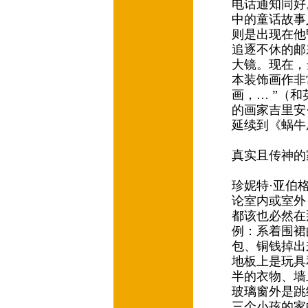
电话通知同好
中的童话故事
则是出现在他
追逐不休的邮
大镜。现在，
本装饰画作非
画，… ”（和
的画家吉里安·泰
延续到《蜗牛
真实且传神的
珍妮特·亚伯
论室内或室外
都该也必然在那
例：系着围裙
包、铜钱掉出
地板上是玩具
半的衣物、墙
玻璃窗外是跳
三个小孩的家