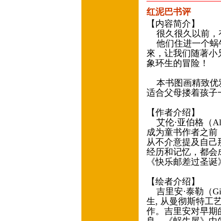
红泥巴书评
【内容简介】
很久很久以前，
他们住进一个蜗
來，让我们随著小
象环生的冒险！
本书图画精致优
适合父母搂着孩子
【作者介绍】
艾伦·亚伯格（All
成为童书作者之前
从不介意提及自己
经历和记忆，都会
《快乐邮差过圣诞
【绘者介绍】
吉里安·泰勒（Gill
生, 从曼彻斯特工
作。吉里安对早期