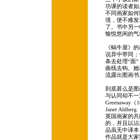
功课的读者如
不同画家如何
境，便不难发
了。书中另一
愉悦悠闲的气
《蜗牛屋》的
说异中带同；
条去处理“面
曲线去钩。她
流露出图画书里
到底甚么是图
与认同却不一
Greenaway（1
Janet Ahl
英国画家的共
的，并且以沾水
品虽无中译本，但
作品就是大家