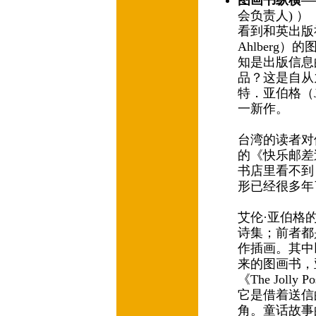
图画书纵横—
会负责人) ）
看到和英出版社
Ahlberg
知是出版信息
品？这是自从
特．亚伯格（Ja
一新作。
台湾的读者对
的《快乐邮差
书店里看不到
形已经很多
艾伦·亚伯格
诗集；前者都
作插画。其中
来的图画书，
《The Jolly Po
它是借着送信
角。童话故事