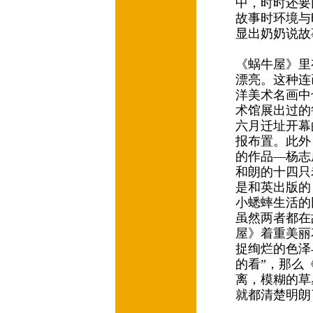
中，时时还要
故事时环境与
显出奶奶说
《蜗牛屋》里
漂亮。这种连
洋美术名画中
术馆展出过的鲁索（
六月迁址开幕
报布置。此外
的作品—杨志成
和朗的十四只
是和英出版的《
小蟋蟀生活的
虽然两者都在
屋》着重美丽
捉绚烂的色泽
的看”，那么
离，模糊的草
就都清楚明