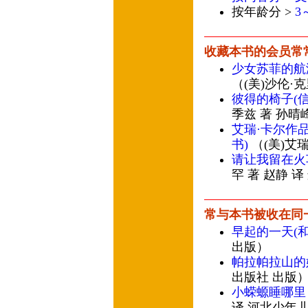
按年龄分 >
3
收藏本书的会员常
少女苏菲的航
（(美)沙伦·
彼得的椅子(
季兹 著 孙晴
艾瑞·卡尔作
书)
（(美)艾瑞
请让我留在火
罕 著 赵静 
常与本书被收在同
早起的一天(
出版）
帕拉帕拉山的
出版社 出版
小蝾螈睡哪里
译 河北少年