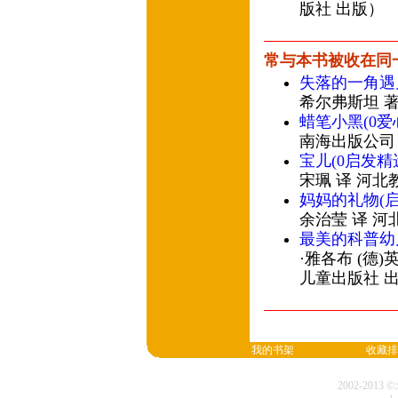
版社 出版）
常与本书被收在同
失落的一角遇
希尔弗斯坦 著
蜡笔小黑(0爱
南海出版公司
宝儿(0启发
宋珮 译 河北
妈妈的礼物(
余治莹 译 河
最美的科普幼
·雅各布 (德
儿童出版社 
我的书架
收藏排
2002-20