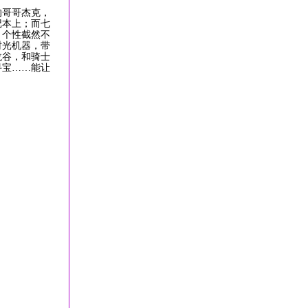
的哥哥杰克，
记本上；而七
、个性截然不
时光机器，带
龙谷，和骑士
寻宝……能让