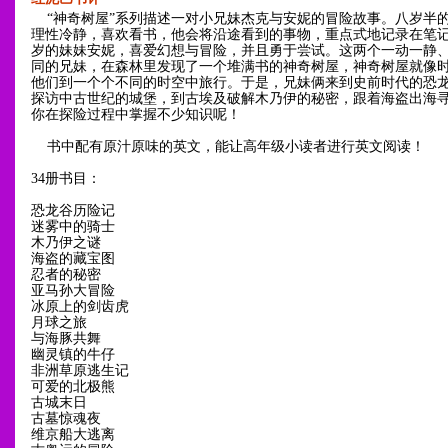
“神奇树屋”系列描述一对小兄妹杰克与安妮的冒险故事。八岁半
理性冷静，喜欢看书，他会将沿途看到的事物，重点式地记录在笔
岁的妹妹安妮，喜爱幻想与冒险，并且勇于尝试。这两个一动一静
同的兄妹，在森林里发现了一个堆满书的神奇树屋，神奇树屋就像
他们到一个个不同的时空中旅行。于是，兄妹俩来到史前时代的恐
探访中古世纪的城堡，到古埃及破解木乃伊的秘密，跟着海盗出海
你在探险过程中掌握不少知识呢！
书中配有原汁原味的英文，能让高年级小读者进行英文阅读！
34册书目：
恐龙谷历险记
迷雾中的骑士
木乃伊之谜
海盗的藏宝图
忍者的秘密
亚马孙大冒险
冰原上的剑齿虎
月球之旅
与海豚共舞
幽灵镇的牛仔
非洲草原逃生记
可爱的北极熊
古城末日
古墓惊魂夜
维京船大逃离