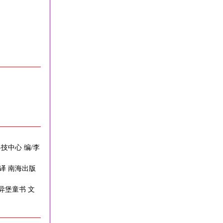
技中心 编/李
 译 南海出版
异堡童书 文