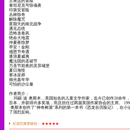
古奥运的冒险
泰坦尼克号惊魂夜
印第安冒险
丛林惊奇
解除魔咒
星期天的南北战争
遇见总统
恐怖龙卷风
绝命大地震
仲夏夜惊梦
早安！金刚
感恩节奇遇
逐浪夏威夷
魔法国的圣诞节
万圣节前夜的灵异城堡
夏日海怪
寒冰巫师
烛光嘉年华
可怕的沙尘暴
作者简介：
玛丽·波·奥斯本，美国知名的儿童文学作家，迄今已创作20余年
百本，并获得许多奖项，而且担任过两届美国作家协会的主席。 199
·奥斯本创作了“神奇树屋”系列的第一本书《恐龙谷历险记》，在小
了强烈反响。
红泥巴推荐级别：
★★★★★