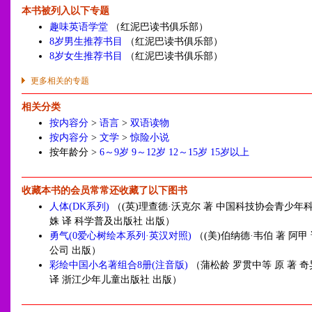
本书被列入以下专题
趣味英语学堂
（红泥巴读书俱乐部）
8岁男生推荐书目
（红泥巴读书俱乐部）
8岁女生推荐书目
（红泥巴读书俱乐部）
更多相关的专题
相关分类
按内容分
>
语言
>
双语读物
按内容分
>
文学
>
惊险小说
按年龄分 >
6～9岁
9～12岁
12～15岁
15岁以上
收藏本书的会员常常还收藏了以下图书
人体(DK系列)
（(英)理查德·沃克尔 著 中国科技协会青少年科
姝 译 科学普及出版社 出版）
勇气(0爱心树绘本系列·英汉对照)
（(美)伯纳德·韦伯 著 阿甲
公司 出版）
彩绘中国小名著组合8册(注音版)
（蒲松龄 罗贯中等 原 著 奇
译 浙江少年儿童出版社 出版）