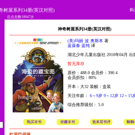
购
奇树屋系列34册(英汉对照)
总点击数18947次
神奇树屋系列34册(英汉对照)
(美)玛丽·波·奥斯本
著
蓝葆春 蓝纯
译
湖北少年儿童出版社 2010年04月 出
暂无库存
原价：488.0 会员价：390.4
会员折扣：80%
开本：大32 装帧：盒装
关注年龄：
6～9岁
9～12岁
12～15
综合推荐级别： 5.0
红泥巴书评