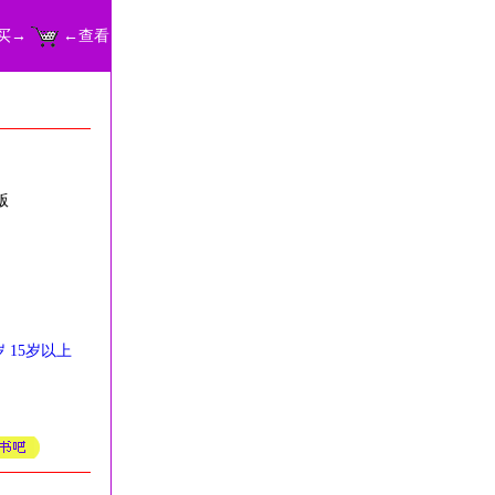
买→
←查看
版
岁
15岁以上