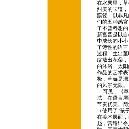
在水果里，草
甜美的味道，
蹊径，以非凡
们的五种感官
了不曾料想的
新宫晋是以自
中成长的小小
了诗性的语言
过程：生出茎
绽放出花朵，
的沐浴、太阳
作品的艺术表
极，草莓是漂
的风景无限
可见，《草
法。在语言层
节奏优美、简
（使用了“孩子
在美术层面，
起，营造出令