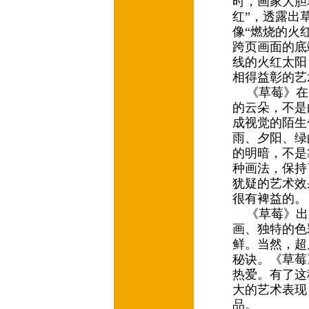
时，画家大胆
红”，透露出
像“燃烧的火
跨页画面的底
线的火红太阳
相得益彰的艺
《草莓》在
的云朵，不是
成视觉的陌生
雨、夕阳、绿
的明暗，不是
种画法，保持
犹疑的艺术效
很有裨益的
《草莓》出版
画、独特的色
鲜。当然，超
秘诀。《草莓
热爱。有了这
大的艺术表现
品。