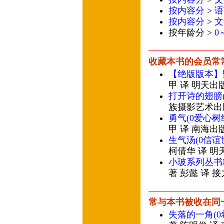
按内容分
>
语
按内容分
>
文
按年龄分 >
0
收藏本书的会员常
【绝版版本】
甲 译 明天出
打开诗的翅膀
族摄影艺术出
勇气(0爱心树
甲 译 南海出
生气汤(0信
柯倩华 译 明
小玻系列丛书
著 彭懿 译 
常与本书被收在同
失落的一角(