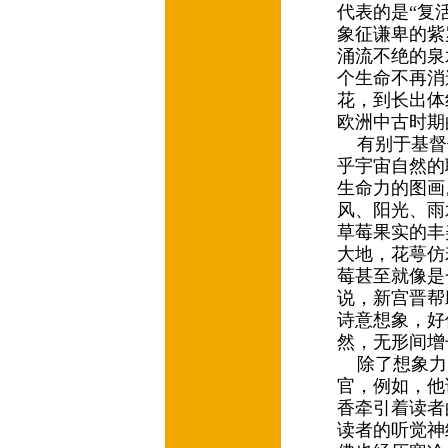
代表的是“复
象征谦卑的紫
涌流不绝的泉
个生命不再消
花，到长出体
欧洲中古时期
有别于基督
乎宇宙自然的
生命力的图画
风、阳光、雨
草莓果实的丰
大地，花萼仿
莓甚至就像是
说，新宫晋帮
诗意想象，好
然，无形间增
除了想象力
官，例如，他
香牵引着读者
读者的听觉神