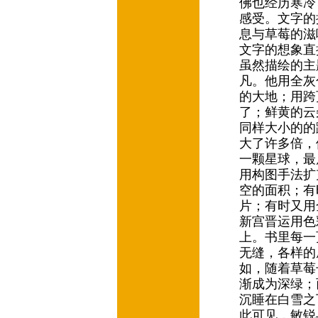
佛也经历寒冷
感受。文字的
息与草莓的滋
文字的想象直
虽然描绘的主
凡。他用全灰
的大地；用跨
了；鲜黄的云
同样大小的的
大了许多倍，
一颗星球，最
用构图手法扩
空的面积；有
片；有时又用
新宫晋运用色
上。书里每一
无缝，各样的
如，随着草莓
渐成为深绿；
沉睡在白雪之
此可见，敏锐