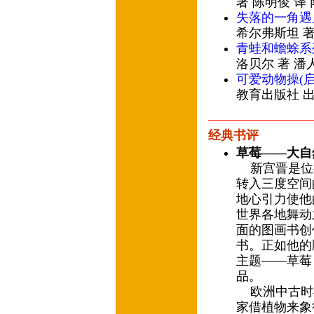
著 陈明俊 译
失落的一角遇
希尔弗斯坦 著
青蛙和蟾蜍系
洛贝尔 著 潘
可爱动物操(
教育出版社 
经典书评
草莓——大自
新宫晋是位
转入三度空间
地心引力使他
世界各地舞动
面的图画书创
书。正如他的
主题——草莓
品。
欧洲中古时
家借植物来象