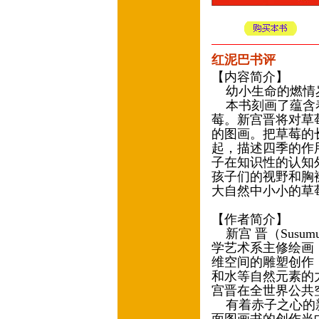
红泥巴书评
【内容简介】
幼小生命的燃情
本书刻画了蕴含着
莓。新宫晋将对草
的图画。把草莓的
起，描述四季的作
子在知识性的认知
孩子们的视野和胸
大自然中小小的草
【作者简介】
新宫 晋（Susum
学艺术系主修绘画，
维空间的雕塑创作
和水等自然元素的
宫晋在全世界公共
有着赤子之心的新