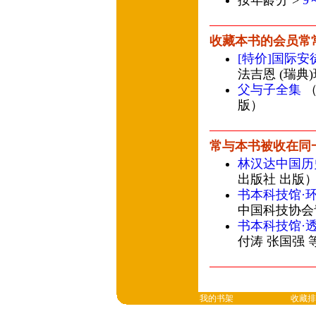
按年龄分 >
9
收藏本书的会员常
[特价]国际
法吉恩 (瑞典
父与子全集
（
版）
常与本书被收在同
林汉达中国历
出版社 出版
书本科技馆·
中国科技协会
书本科技馆·
付涛 张国强 
我的书架
收藏排