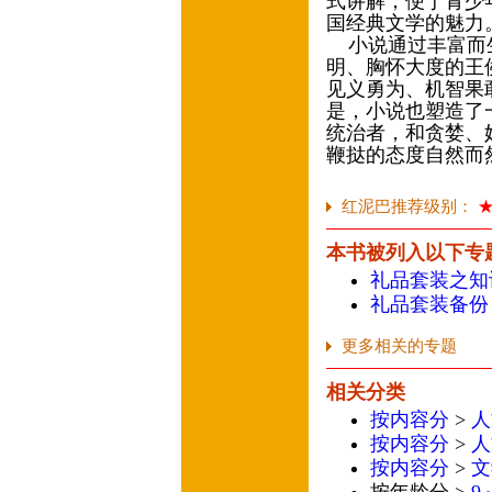
式讲解，便于青少
国经典文学的魅
小说通过丰富而生
明、胸怀大度的王
见义勇为、机智果
是，小说也塑造了
统治者，和贪婪、
鞭挞的态度自然而
红泥巴推荐级别：
本书被列入以下专
礼品套装之知
礼品套装备份
更多相关的专题
相关分类
按内容分
>
人
按内容分
>
人
按内容分
>
文