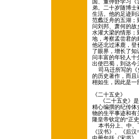
国、董仲舒学习《
弟。二十岁随博士
生活。他的足迹到
范蠡泛舟的五湖；
问刘邦、萧何的故
水灌大梁的情形；
地，考察孟尝君的
他还北过涿鹿，登
了眼界，增长了知
问丰富的年轻人十
出使巴蜀，到达今
司马迁所写的《史
的历史著作，而且
栩如生，因此是一
《二十五史》
《二十五史》是
精心编撰的纪传体
物的生平事迹和有
隆皇帝钦定的“正
本书分上、中、下
《汉书》、《后汉
中册包括《宋书》