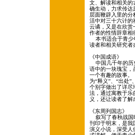
文、解读和相关的
确生动，力求传达
层面鞭辟入里的分
活中对三十六计的
云谲，又是在欣赏
作者的性情辞章相
本书适合于青少年
读者和相关研究者
《中国成语》
中国几千年的历史
语中的一块瑰宝，
一个有趣的故事。
为“释义”、“出处”
个别字做出了详尽
法，通过寓教于乐
义，还让读者了解
《东周列国志》
叙写了春秋战国时
刊印于明末，是我
演义小说，深受人