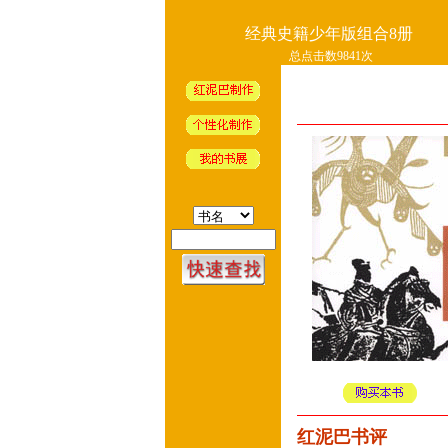
经典史籍少年版组合8册
总点击数9841次
红泥巴书评