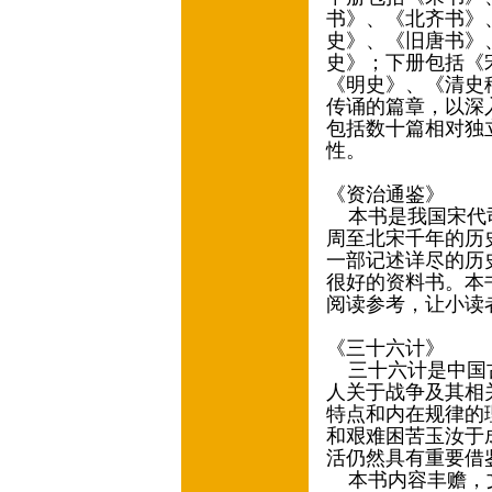
书》、《北齐书》
史》、《旧唐书》
史》；下册包括《
《明史》、《清史
传诵的篇章，以深
包括数十篇相对独
性。
《资治通鉴》
本书是我国宋代司
周至北宋千年的历
一部记述详尽的历
很好的资料书。本
阅读参考，让小读
《三十六计》
三十六计是中国古
人关于战争及其相
特点和内在规律的
和艰难困苦玉汝于
活仍然具有重要借
本书内容丰赡，文