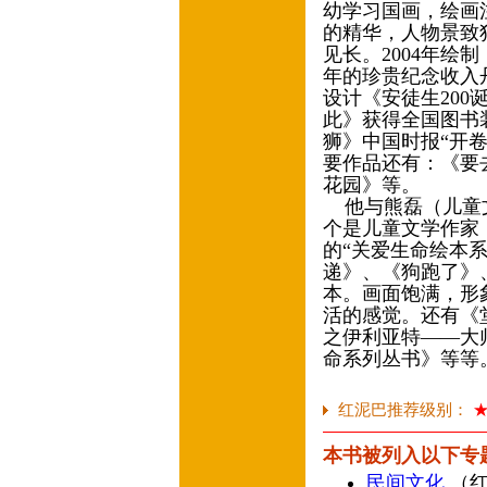
幼学习国画，绘画
的精华，人物景致
见长。2004年绘
年的珍贵纪念收入
设计《安徒生20
此》获得全国图书装
狮》中国时报“开卷
要作品还有：《要
花园》等。
他与熊磊（儿童文
个是儿童文学作家
的“关爱生命绘本
递》、《狗跑了》
本。画面饱满，形
活的感觉。还有《
之伊利亚特——大
命系列丛书》等等
红泥巴推荐级别：
本书被列入以下专
民间文化
（红