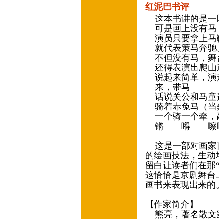
红泥巴书评
这本书讲的是一
可是画上没有马
演员只要拿上马
就代表策马奔驰
不但没有马，舞
还得表演出爬山
说起来简单，演
来，带马——
话说关公和马童
骑着赤兔马（当
一个骑一个牵，
锵——嘚——嚓
这是一部对画家而
的绘画技法，生动
留白让读者们在那
这恰恰是京剧舞台
画书来表现出来的
【作家简介】
熊亮，著名散文家