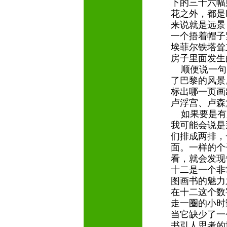
下的三十六幅
花之外，都是
来说就是远景
一个捂着帽子
埃菲尔铁塔耸
房子里面发生
顺便说一句
了巴黎的风景
标出哪一页画
卢浮宫、卢森
如果要是有
我可能会说是
们排成两排，
面。一样的个
看，就会发现
十二是一个非
图画书的魅力
在十二这个数
走一圈的小时
当它缺少了一
书引人思考的