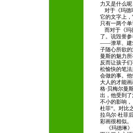
力又是什么
对于《玛德
它的文字上，
只有一两个单
而对于《玛
了。说毁誉参
——潦草、建
子随心所欲的
曼斯的魅力所
反而让孩子们
松愉快的笔法
会做的事。他
大人的才能画
格·贝梅尔曼
出，他受到了法
不小的影响，
杜菲”。对比
拉乌尔·杜菲
彩画很相似
《玛德琳》