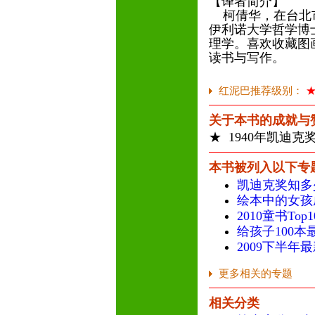
【译者简介】
柯倩华，在台北市
伊利诺大学哲学博
理学。喜欢收藏图
读书与写作。
红泥巴推荐级别：
关于本书的成就与
★ 1940年凯迪克
本书被列入以下专
凯迪克奖知多
绘本中的女孩
2010童书To
给孩子100本
2009下半年
更多相关的专题
相关分类