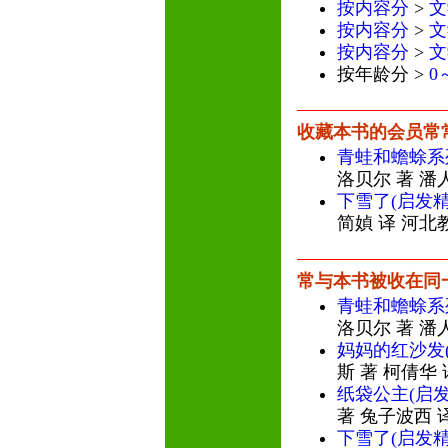
按内容分
>
文
按内容分
>
文
按内容分
>
文
按年龄分 >
0
收藏本书的会员常
青蛙和蟾蜍系
洛贝尔 著 潘
下雪了(启发
简媜 译 河北
常与本书被收在同
青蛙和蟾蜍系
洛贝尔 著 潘
妈妈的红沙发
斯 著 柯倩华
纸袋公主(启
著 兔子波西 
下雪了(启发