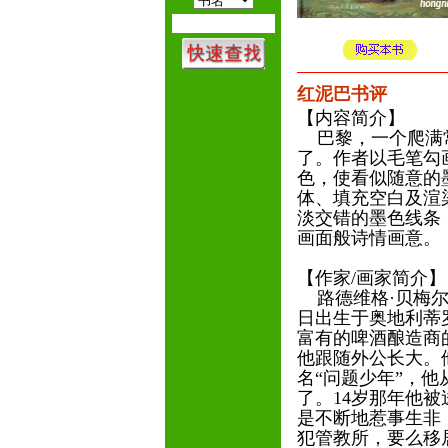
红泥巴书评
【内容简介】
巴黎，一个爬满常
了。作者以毛笔勾
色，使看似随意的
体、填充空白及渲
淡交错的墨色线条
画面般诗情画意。
【作家/画家简介
路德维格·贝梅尔曼斯（
日出生于奥地利蒂
富有的啤酒酿造商
他跟随外公长大。
名“问题少年”，
了。14岁那年他
是不断地惹事生非
犯管教所，要么移