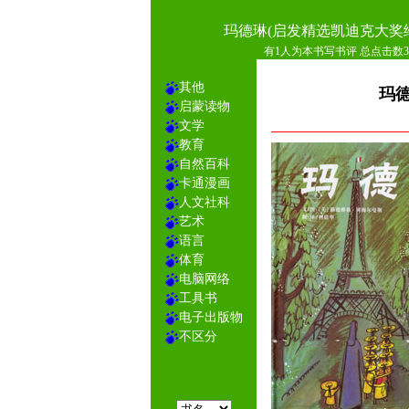
玛德琳(启发精选凯迪克大奖
有1人为本书写书评 总点击数38
其他
玛德
启蒙读物
文学
教育
自然百科
卡通漫画
人文社科
艺术
语言
体育
电脑网络
工具书
电子出版物
不区分