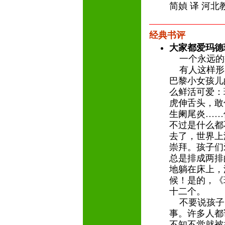
简媜 译 河北
经典书评
大家都爱玛德
一个永远的
有人这样形
巴黎小女孩儿
么鲜活可爱：
虎伸舌头，敢
生阑尾炎……
不过是什么都
去了，世界上
崇拜。孩子们
总是排成两排
地躺在床上，
候！是的，《
十二个。
不要说孩子
事。许多人都
不知不觉就被