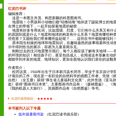
红泥巴书评
编辑推荐：
这是一本图文并茂、构思新颖的科普图画书。
地震啦！小男孩和小动物们都“咕噜咕噜”地掉进了鼹鼠博士的地
在博士的带领下，一起开始探索地震的秘密……
地震有好多专用名词，比如震级、烈度，它们有什么关系又有什
的原因到底是什么？地震和地球的构造有什么关系？地震有哪些种
些危害？又能给我们带来哪些益处呢？……这些在书中都能够找到
原本陌生枯燥的地球和地震知识，在趣味盎然的故事线索和生动
示中得到恰当的展示，容易为儿童喜闻乐见。
刚刚过去的汶川地震警示我们，每个人都应该了解有关地球——
的环境的知识！相信孩子们，甚至包括成人，在阅读这本形象生动
都能学到丰富的地震、地球知识，更加全面地认识我们居住的这颗
作者简介：
松冈达英，1944年出生于日本新泻县长冈市，毕业于东京设计学
计项目的工作，现在是一名职业的自然科学的插图工作者。凭借《
自然》（全五册）获得“厚生省儿童福利文化奖”，此外凭借《亚马
盔》获得“图画书日本奖”。主要图画书作品有：《森林图鉴》、《
《我的机器人大旅行》。其插图作品有《自然图鉴》等书。
红泥巴推荐级别：
★★★★★
本书被列入以下专题
低年级暑期书架
（红泥巴读书俱乐部）