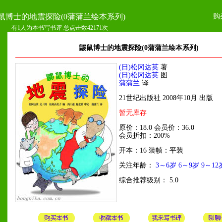
购
鼠博士的地震探险(0蒲蒲兰绘本系列)
有1人为本书写书评 总点击数42171次
鼹鼠博士的地震探险(0蒲蒲兰绘本系列)
(日)松冈达英
著
(日)松冈达英
图
蒲蒲兰
译
21世纪出版社 2008年10月 出版
暂无库存
原价：18.0 会员价：36.0
会员折扣：200%
开本：16 装帧：平装
关注年龄：
3～6岁
6～9岁
9～12
综合推荐级别： 5.0