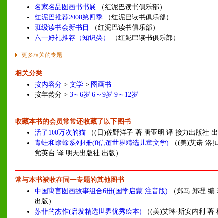
名家名品图画书书展
（红泥巴读书俱乐部）
红泥巴推荐2008第四季
（红泥巴读书俱乐部）
班级读书会新书目
（红泥巴读书俱乐部）
六一好礼推荐（知识类）
（红泥巴读书俱乐部）
更多相关的专题
相关分类
按内容分
>
文学
>
图画书
按年龄分 >
3～6岁
6～9岁
9～12岁
收藏本书的会员常常还收藏了以下图书
活了100万次的猫
（(日)佐野洋子 著 唐亚明 译 接力出版社 
青蛙和蟾蜍系列4册(0信谊世界精选儿童文学)
（(美)艾诺·洛
党英台 译 明天出版社 出版）
常与本书被收在同一专题的其他图书
中国寓言图画故事组合6册(国学启蒙·注音版)
（郑马 郑理 编
出版）
苏菲的杰作(启发精选世界优秀绘本)
（(美)艾琳·斯安内利 著 