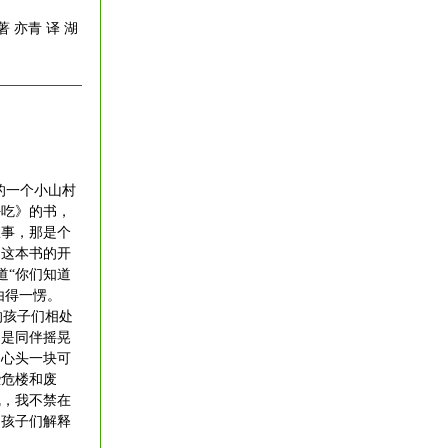
著 亦青 译 湖
的一个小山村
好吃》的书，
故事，那是个
到这本书的开
道“你们知道
由得一愣。
的孩子们相处
怕是同伴摇晃
们心头一块可
些危楼和废
乱，我不禁在
向孩子们解释