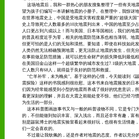
这场地震后，我和一群热心的朋友搜集整理了一些有关地
望为孩子们编写一本讲解地震的小册子。在整理中，我惊讶
在世界地震史上，中国是受地震灾害程度最严重的“超级大国
史上导致死亡人数最多的10次地震列出来，中国的地震至少占
人口更占到六成以上！而与美国、日本等国相比，我们的地
的普及程度近乎为零，相关的地震防范体系也相当薄弱。地
但更可怕的是人们的无知和漠然。要知道，即使在科技如此
人类仍然无法精确预测地震，更无法防止地震的发生，但充
在事前做足防范措施，就可以把生命财产的损失降低到最低程度
在美国旧金山这样一个超级繁华的城市发生过7.1级的大地震
亡人数只有68人，就得益于良好的防范和救援。
“亡羊补牢，未为晚矣”。基于这样的心情，今天能读到《
震探险》这样的书我感到很欣慰。这本书来自地震频发的日
们因为经常能感受到小型的地震而养成了很好的忧患意识，
着更深刻的理解，并且在大震之前能处变不惊。他们已经习
为生活的一部分。
这本科普图画故事书又与一般的科普读物不同，它是专门
的，不但能做到知识丰富、深入浅出，而且还非常有趣，富
别是鼹鼠博士的地震实验室看起来很好玩，也很有生活情趣
们一定会喜欢的。
不过最让我钦佩的，还是作者对地震的态度。作者以充分