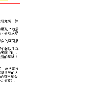
震研究所，并
么区别？地震
类？会造成哪
！
形象的画面展
我们赖以生存
的图画书时，
美丽的星球！
院。曾从事设
精彩世界的大
孙的海王星头
海边图鉴》、