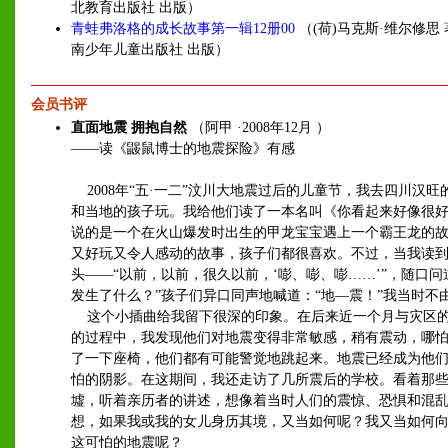
北教育出版社 出版）
青蛙弗洛格的成长故事第一辑12册00
（(荷)马克斯·维尔修思 
南少年儿童出版社 出版）
会员书评
直面地震 拥抱自然
（阿甲 ·2008年12月 ）
——读《鼹鼠博士的地震探险》有感
2008年“五·一二”汶川大地震过后的儿童节，我去四川汉旺
和当地的孩子玩。我给他们读了一本名叫《你看起来好像很
说的是一个在火山爆发时出生的甲龙宝宝遇上一个霸王龙的
又好玩又令人感动的故事，孩子们都很喜欢。不过，当我读
头——“以前，以前，很久以前，‘嘭、嘭、嘭……’”，随口问
发生了什么？”孩子们异口同声地喊道：“地—震！”我当时不
这个小插曲给我留下很深的印象。在后来近一个月与灾区
的过程中，我发现他们对地震变得非常敏感，稍有震动，哪
了一下座椅，他们都有可能警觉地跳起来。地震已经成为他
怕的阴影。在这期间，我还走访了几所震后的学校。看着那
墟，听着亲历者的讲述，想像着当时人们的震惊、恐惧和混
想，如果我或我的女儿身历其境，又当如何呢？我又当如何
这可怕的地震呢？