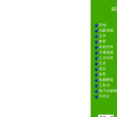
鼹
其他
启蒙读物
文学
教育
自然百科
卡通漫画
人文社科
艺术
语言
体育
电脑网络
工具书
电子出版物
不区分