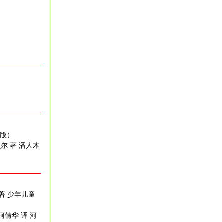
出版）
贝尔 著 潘人木
 著 少年儿童
柯倩华 译 河