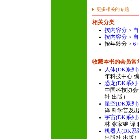
更多相关的专题
相关分类
按内容分
>
自
按内容分
>
自
按年龄分 >
6
收藏本书的会员常
人体(DK系列)
年科技中心 编
恐龙(DK系列·
中国科技协会
社 出版）
星空(DK系列)
译 科学普及
宇宙(DK系列)
林 张家继 译
机器人(DK系
出版社 出版