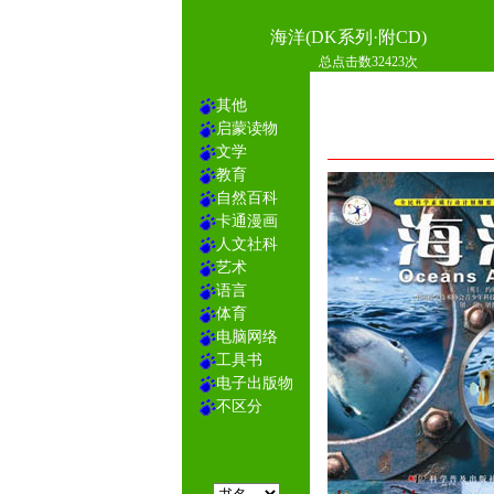
海洋(DK系列·附CD)
总点击数32423次
其他
启蒙读物
文学
教育
自然百科
卡通漫画
人文社科
艺术
语言
体育
电脑网络
工具书
电子出版物
不区分