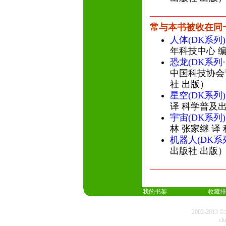
常与本书被收在同
人体(DK系列)
年科技中心 编
恐龙(DK系列·
中国科技协会
社 出版）
星空(DK系列)
译 科学普及
宇宙(DK系列)
林 张家继 译
机器人(DK系
出版社 出版
我的书架
收藏排
2002-20
cl