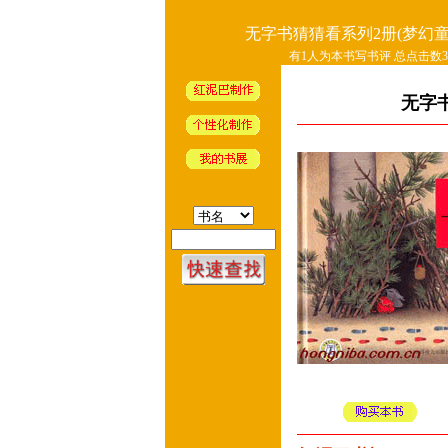
无字书猜猜看系列2册(梦幻童
有1人为本书写书评 总点击数34
无字