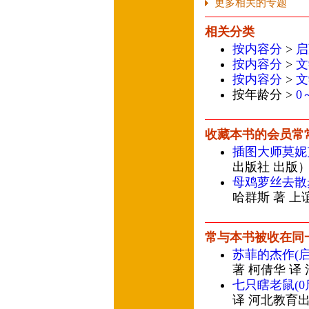
更多相关的专题
相关分类
按内容分
>
启
按内容分
>
文
按内容分
>
文
按年龄分 >
0
收藏本书的会员常
插图大师莫妮
出版社 出版
母鸡萝丝去散
哈群斯 著 上
常与本书被收在同
苏菲的杰作(
著 柯倩华 译
七只瞎老鼠(
译 河北教育