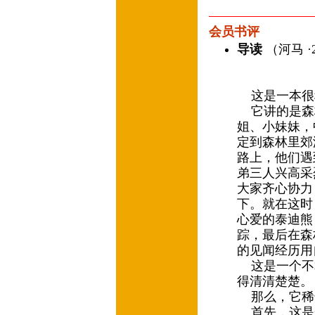
会员书评
导读
（河马 ·2
《谁找
这是一本很
它讲的是森
姐、小妹妹，
定到森林里郊
路上，他们遇
弟三人兴高采
大家齐心协力
下。就在这时
心爱的泰迪熊
踪，最后在森
的见闻经历用
这是一个不算
得清清楚楚
那么，它稀
首先，这是