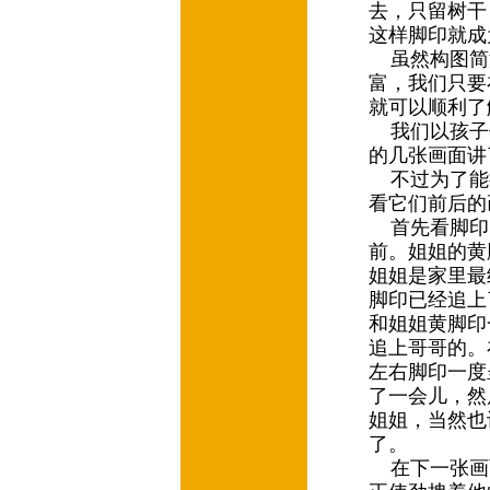
去，只留树干
这样脚印就成
虽然构图简
富，我们只要
就可以顺利了
我们以孩子
的几张画面讲
不过为了能
看它们前后
首先看脚印
前。姐姐的黄
姐姐是家里最
脚印已经追上
和姐姐黄脚印
追上哥哥的。
左右脚印一度
了一会儿，然
姐姐，当然也
了。
在下一张画