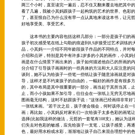
两三个小时，直至读完一遍后，忍不住又翻来覆去地把其中
看了几遍，我被小其妈跟孩子一起构筑的艺术的世界、色彩
了，甚至恨自己为什么没有早一点认真地来读这本书，让元
好地享受美、享受艺术。
这本书的主要内容包括这样几部分：一部分是孩子们的画
孩子初次感受笔在纸上勾勒的痕迹到8,9岁接受过艺术训练的
品，小其妈一一介绍不同年龄段孩子作品的不同特点，并对
介绍和点评，特别是其中有许多2岁多的小其的画作，小其妈
画是在什么情景下画出来的，孩子如何描述他自己的所画的
分介绍了引导孩子画画时的一些具体的方法和大人应注意的
谈到，她不认为给孩子一些笔一些纸让孩子随意涂画就是对
导，这样才是不约束孩子的自由的，一幅好的画作是有很多
的，其中布局是其中很重要的一部分，画当起于其所当其，
止，而小小孩如果不加引导，往往会在一张纸上无穷无尽地
图画毫无结构，这时不妨跟孩子说：“这张画已经画得非常好
一张纸来画。”若干次之后，孩子便会领会，何时该停止在一
画；再比如，小其妈反对家长们一次给孩子太多色彩的画笔
选择(比如我这样的做法，元哲的一套笔有108支)，她认为这
们失去对色彩的敏感，应先给孩子一支笔，让孩子感受，再
色，最好用水粉或水彩，渐渐地让孩子自己来混合理想中的