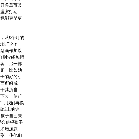
的好多章节又
的盛宴打动
哲也能更早更
，从9个月的
大孩子的作
每副画作加以
分别介绍每幅
内容；另一部
问题：比如她
孩子的好的引
方面所组成
止于其所当
画下去，使得
了，我们再换
张纸上的涂
让孩子自己来
样会使得孩子
逐渐增加颜
色彩，使他们