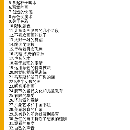
5.拿起杯子喝水
6.写意的画
7.创造的快感
8.颜色变魔术
9.关于色彩
10.限制颜色
11.儿童绘画发展的几个阶段
12.不喜欢画画的孩子
13.大野一雄的舞蹈
14.跳读昆德拉
15.等待着再次飞翔
16.约翰·凯奇的音乐
17.声音艺术
18.善于发现的眼睛
19.运用颜色的特殊技法
20.触觉味觉听觉训练
21.马蒂斯和谷口广树的画
22.5岁半女孩的画
23.听音乐作画
24.脱节的当代文化和儿童教育
25.有限的享受
26.毕加索的贡献
27.抽象艺术和中国书法
28.美感教育的启蒙
29.从兴趣的即兴过渡到美育
30.放任的自由折断了想象的翅膀
31.观看的角度
32.自己的声音