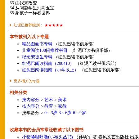
33.由我来改变
34.从问题学生到高玉宝
35.象孩子一样看世界
红泥巴推荐级别：
★★★★★
本书被列入以下专题
精品图画书专辑
（红泥巴读书俱乐部）
儿童阅读100问推荐书目
（红泥巴读书俱乐部）
纪念安徒生专辑
（红泥巴读书俱乐部）
红泥巴阅读指南（200410）
（红泥巴读书俱乐部）
红泥巴阅读指南（小学以上）
（红泥巴读书俱乐部）
更多相关的专题
相关分类
按内容分
>
艺术
>
美术
按内容分
>
教育
>
家教
按年龄分 >
0～3岁
3～6岁
6～9岁
收藏本书的会员常常还收藏了以下图书
小猪唏哩呼噜(小布头丛书)
（孙幼军 著 春风文艺出版社 出