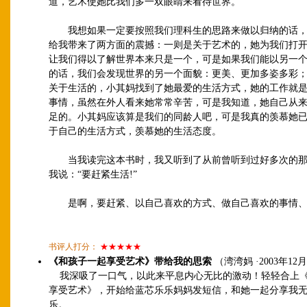
道，艺术使她比我们多一双眼睛来看待世界。
我想如果一定要按照我们理科生的思路来做以归纳的话，
给我带来了两方面的震撼：一则是关于艺术的，她为我们打
让我们得以了解世界本来只是一个，可是如果我们能以另一
的话，我们会发现世界的另一个面貌：更美、更加多姿多彩
关于生活的，小其妈找到了她最爱的生活方式，她的工作就
事情，虽然在外人看来她常常辛苦，可是我知道，她自己从
足的。小其妈应该算是我们的同龄人吧，可是我真的羡慕她
于自己的生活方式，羡慕她的生活态度。
当我读完这本书时，我又听到了从前曾听到过好多次的那
我说：“要赶紧生活!”
是啊，要赶紧、以自己喜欢的方式、做自己喜欢的事情、
书评人打分：
★★★★★
《和孩子一起享受艺术》带给我的思索
（湾湾妈 ·2003年12月
我深吸了一口气，以此来平息内心无比的激动！轻轻合上
享受艺术》，开始给蓝芯乐乐妈妈发短信，和她一起分享我
乐。