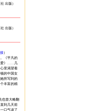
版社 出版）
版社 出版）
接
）
。《平凡的
简爱》……几
在心里渴望着
哈顿的中国女
信她所写到的
一个丰富的精
先也曾大略翻
。直到几天前
得一口气读了