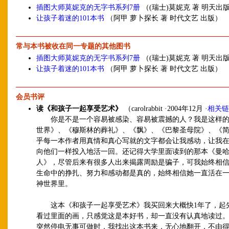
插图大师莫妮克的无字书系列7册
（(瑞士)莫妮克 著 明天出
让孩子着迷的101本书
（阿甲 萝卜探长 著 时代文艺 出版）
常与本书被收在同一专题的其他图书
插图大师莫妮克的无字书系列7册
（(瑞士)莫妮克 著 明天出
让孩子着迷的101本书
（阿甲 萝卜探长 著 时代文艺 出版）
会员书评
读《和孩子一起享受艺术》
（carolrabbit ·2004年12月 ·
相关链
你是不是一个容易被感染、容易被震撼的人？我是这样的
世界》、《穆斯林的葬礼》、《飘》、《巴黎圣母院》、《
乎每一本作者用真情和真心写就的文字都会让我感动，让我
向他们一样投入地活一回。还记得大学里面读到的那本《曼
人》，尽管后来有很多人出来揭露周励是骗子，可我始终相
生命中的挣扎、努力和感动都是真的，始终相信她一直活在
神世界里。
这本《和孩子一起享受艺术》我买回来大概快1年了，起
看过里面的画，只感觉这是本好书，却一直没有认真地读过
突然停电无事可做时，我找出这本书来，无心地翻开，不由