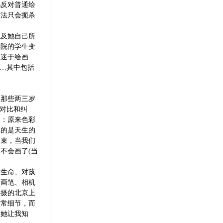
妈反对普通绘
做法只会扼杀
及她自己所
学院的学生变
痴迷于绘画
……其中包括
那些两三岁
的对比和纠
叹：原来色彩
真的是天生的
约束，当我们
不会画了(当
生命、对孩
的画笔、相机
拍摄的北京上
寻常细节，而
。她让我知