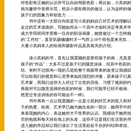
对色彩有正确的认识并可以自由驾驭色彩；再比如，小其妈
画兴趣班中老师示范，然后小朋友模仿的做法，认为这样的
孩子们的想象力和创造力……
书中还有一大部分内容是写小其妈妈自己对艺术的理解以
走过的艺术道路的，写她如何从一个高中才临时决定考美术
成大学同班同学里唯一仅存的职业画家，她曾做过一个怎样
的“工作狂”，直至饥肠辘辘时才一气炸上10个荷包蛋来充饥
大量小其妈本人的绘画和摄影作品及其相关的介绍。
读小其妈的书，首先让我震撼的是那些孩子的画，尤其是
孩子的“作品”：大多不过是孩子们的随意涂抹，但其中色彩
结、有时不过惊鸿一现的几笔给整个画面带来的改变让我感
可以给我们的视觉和心灵带来如此强烈的冲激，原来孩子们
艺术家，而我们这些大人经过了尘世的历练、习惯了规则的
再面对可以随意选择的色彩的时候，我们可能早已经不敢画、
然受过专业训练的你可能会不一样)。
书中再有一点让我震撼的一点是小其妈对艺术的投入和对
子的热爱。绘画、艺术早已融为她生命的一部分，她用手中
来表现她的内心，表达她对大千世界的认识。我感动于她所
空的电线和每天掉在地上的头发，这些不过是我们生活里的
进入她的作品却让我们读出了生活里处处不在的纠结和牵挂