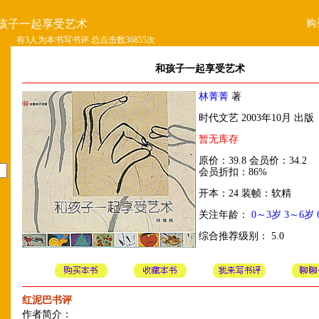
购
孩子一起享受艺术
有3人为本书写书评 总点击数36855次
和孩子一起享受艺术
林菁菁
著
时代文艺 2003年10月 出版
暂无库存
原价：39.8 会员价：34.2
会员折扣：86%
开本：24 装帧：软精
关注年龄：
0～3岁
3～6岁
综合推荐级别： 5.0
红泥巴书评
作者简介：