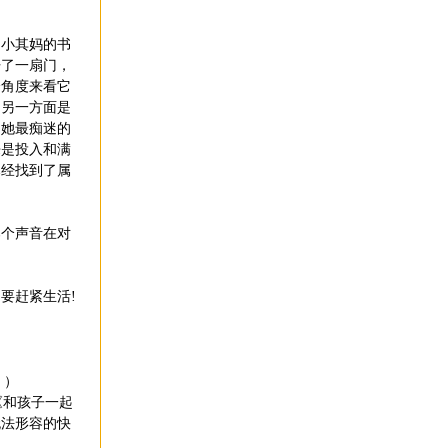
小其妈的书
开了一扇门，
个角度来看它
；另一方面是
是她最痴迷的
来是投入和满
已经找到了属
个声音在对
要赶紧生活!
 ）
《和孩子一起
无法形容的快