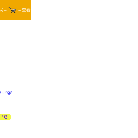
买→
←查看
6～9岁