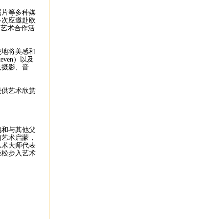
照片等多种媒
多次应邀赴欧
的艺术合作活
迹地将美感和
ven）以及
及摄影、音
提供艺术欣赏
鸦和与其他父
的艺术启蒙，
艺术大师代表
轻松步入艺术