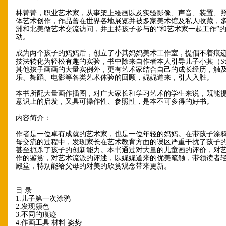
林菁菁，职业艺术家，从事架上绘画以及实验影像、声音、装置、
体艺术创作，作品曾在世界各地展览并被多家美术馆及私人收藏，
洲和北美做艺术交流访问，并主持孩子参与的“和艺术家一起工作”
动。
成为两个孩子的妈妈后，创立了小其妈妈美术工作室，提倡不着痕
技法转化为轻松有趣的实验，书中除来自作者本人引导儿子小其（Ste
其他孩子画画的大量实例外，更有艺术家结合自己的成长经历，触
乐、舞蹈、电影等各类艺术体验的回顾，娓娓道来，引人入胜。
本书所配大量画作插图，对广大家长和学习艺术的学生来说，既能
意识上的启发，又具可操作性、参照性，是本不可多得的好书。
内容简介：
作者是一位卓有成就的艺术家，也是一位年轻的妈妈。在带孩子涂
母交流的过程中，发现家长在艺术教育方面的误区严重干扰了孩子
甚至扼杀了孩子的创新能力。本书通过对大量的儿童画的评价，对
作的鉴赏，对艺术流派的评述，以娓娓道来的优美笔触，带领读者
殿堂，特别能给父母的对美的欣赏观念带来更新。
目 录
1.儿子第一次涂鸦
2.发现颜色
3.不同的痕迹
4.作画工具 材料 姿势