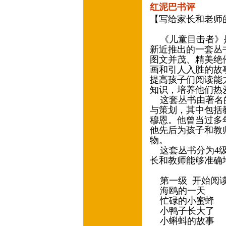
红泥巴书评
【写给家长和老师
《儿童目击者》是
新近推出的一套丛
图文并茂、精美绝
画和引人入胜的故
提高孩子们阅读能
知识，培养他们热
这套丛书由著名的
与策划，其中包括
穆恩。他曾当过多
他先后为孩子和教
物。
这套丛书分为4级
长和教师能够准确
第一级 开始阅读(
海鸥的一天
忙碌的小蜜蜂
小鸭子长大了
小蝌蚪的故事