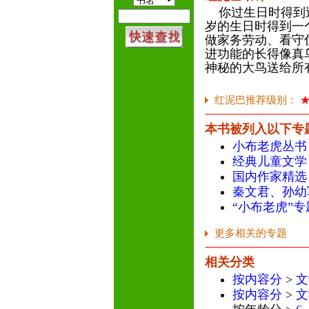
你过生日时得到过
岁的生日时得到一
做家务劳动、看守
进功能的长得像真
神秘的大鸟送给所
红泥巴推荐级别：
本书被列入以下专
小布老虎丛书
经典儿童文学
国内作家精选
秦文君、孙幼
“小布老虎”
更多相关的专题
相关分类
按内容分
>
文
按内容分
>
文