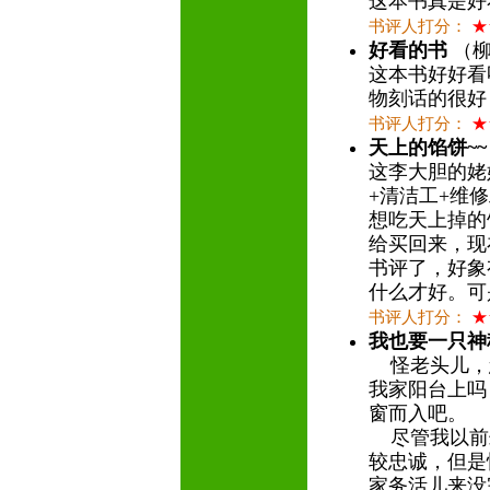
这本书真是好
书评人打分：
★
好看的书
（柳香
这本书好好看
物刻话的很好
书评人打分：
★
天上的馅饼~~
这李大胆的姥
+清洁工+维
想吃天上掉的
给买回来，现
书评了，好象
什么才好。可
书评人打分：
★
我也要一只神
怪老头儿，
我家阳台上吗
窗而入吧。
尽管我以前
较忠诚，但是
家务活儿来没