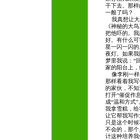
干下去。那样
一般了吗？
我真想让大鸟
《神秘的大鸟
把他吓的。我
好。有什么可
星一闪一闪的
夜灯。如果我
梦里我说：“
家的阳台上，
像李刚一样
那样看着我写
的家伙，不知
打开“催促作息
成“温和方式
我拿雪糕，给
让它帮我写作
只是这个时候
不会的，那个
计这种培养我