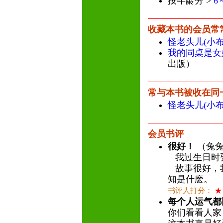
按年龄分 >
6
收藏本书的会员常
怪老头儿(小
我的同桌是女
出版）
常与本书被收在同
怪老头儿(小
会员书评
很好！
（兔兔宝
我过生日时
故事很好，
知是什麽。
书评人打分：
★
每个人运气都
你们看看人家