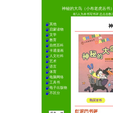
神秘的大鸟（小布老虎丛书
有5人为本书写书评 总点击数27
其他
神
启蒙读物
文学
教育
自然百科
卡通漫画
人文社科
艺术
语言
体育
电脑网络
工具书
电子出版物
不区分
红泥巴书评