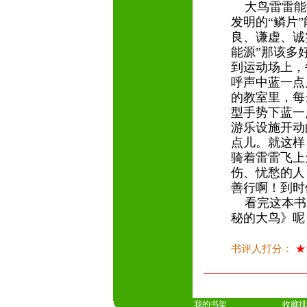
大鸟雷雷能把
发明的“鳞片”
良、谦虚、诚
能源”那该多
到运动场上，
呼声中蓝一点
的教室里，每
型手势下蓝一
游乐设施开动
点儿。就这样
骑着雷雷飞上
伤、忧愁的人
善行啊！到时
看完这本书
秘的大鸟》
书评人打分：
★
我的书架
收藏排