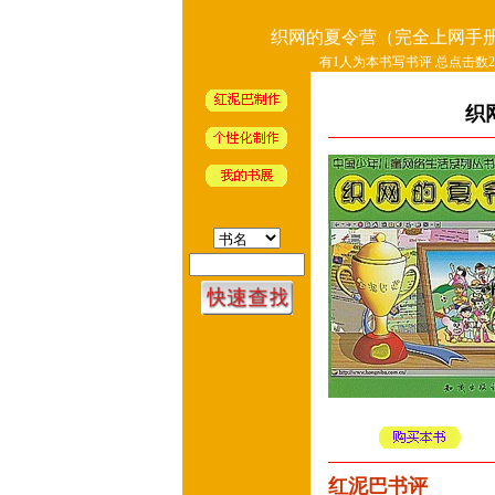
织网的夏令营（完全上网手
有1人为本书写书评 总点击数27
织
红泥巴书评