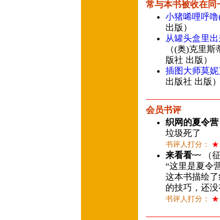
常与本书被收在同
小猪唏哩呼噜
出版）
从罐头盒里出
（(奥)克里斯
版社 出版）
插图大师莫妮
出版社 出版
会员书评
织网的夏令营
垃圾死了
书评人打分：
★
来看看~~
（征士
“这里是夏令
这本书描绘了
的技巧，还没
书评人打分：
★