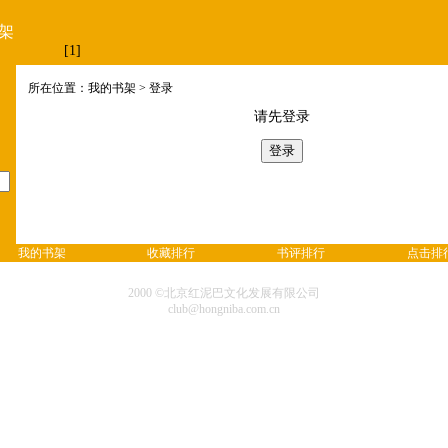
架
[1]
所在位置：我的书架 > 登录
请先登录
我的书架
收藏排行
书评排行
点击排
2000 ©北京红泥巴文化发展有限公司
club@hongniba.com.cn