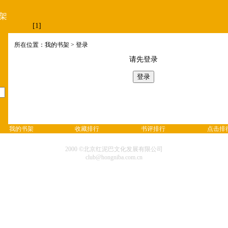
架
[1]
所在位置：我的书架 > 登录
请先登录
我的书架
收藏排行
书评排行
点击排
2000 ©北京红泥巴文化发展有限公司
club@hongniba.com.cn