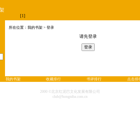
架
[1]
所在位置：我的书架 > 登录
请先登录
我的书架
收藏排行
书评排行
点击排
2000 ©北京红泥巴文化发展有限公司
club@hongniba.com.cn