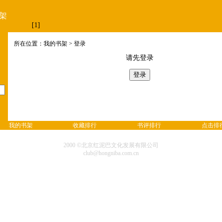
架
[1]
所在位置：我的书架 > 登录
请先登录
我的书架
收藏排行
书评排行
点击排
2000 ©北京红泥巴文化发展有限公司
club@hongniba.com.cn