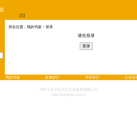
架
[1]
所在位置：我的书架 > 登录
请先登录
我的书架
收藏排行
书评排行
点击排
2000 ©北京红泥巴文化发展有限公司
club@hongniba.com.cn