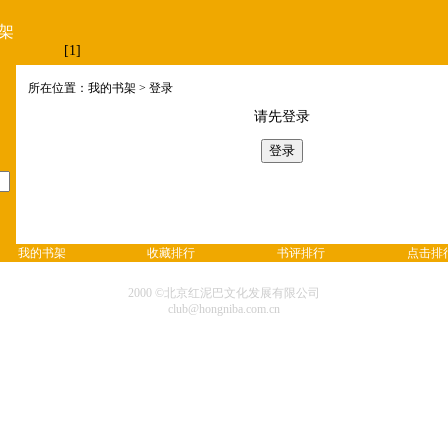
架
[1]
所在位置：我的书架 > 登录
请先登录
我的书架
收藏排行
书评排行
点击排
2000 ©北京红泥巴文化发展有限公司
club@hongniba.com.cn