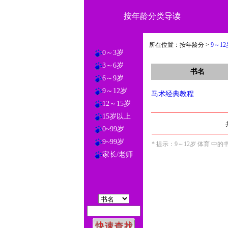
按年龄分类导读
所在位置：按年龄分 >
9～12
0～3岁
3～6岁
书名
6～9岁
9～12岁
马术经典教程
12～15岁
15岁以上
0~99岁
9~99岁
* 提示：9～12岁 体育 
家长/老师