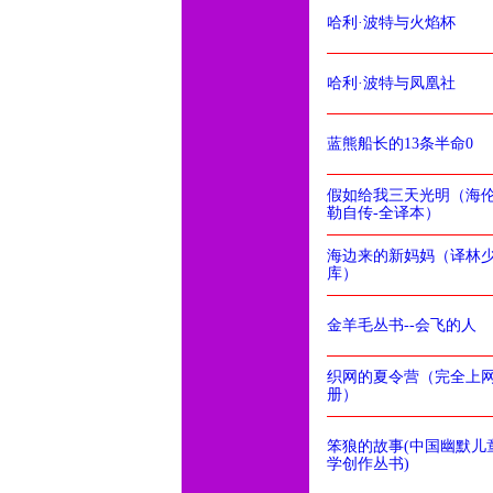
哈利·波特与火焰杯
哈利·波特与凤凰社
蓝熊船长的13条半命0
假如给我三天光明（海伦
勒自传-全译本）
海边来的新妈妈（译林
库）
金羊毛丛书--会飞的人
织网的夏令营（完全上
册）
笨狼的故事(中国幽默儿
学创作丛书)