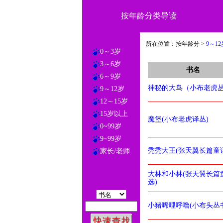
按年龄分类导读
所在位置：按年龄分 >
9～12
0～3岁
3～6岁
书名
6～9岁
神秘的大鸟（小布老虎
9～12岁
12～15岁
15岁以上
魔堡(小布老虎译丛)
0~99岁
9~99岁
秃秃大王(张天翼长篇童
家长/老师
大林和小林(张天翼长篇
选)
小猪唏哩呼噜(小布头丛