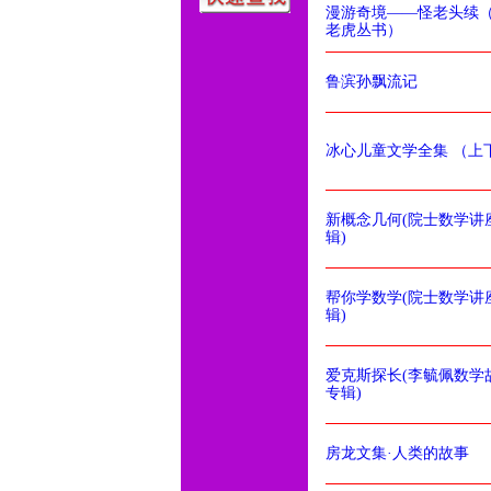
漫游奇境——怪老头续
老虎丛书）
鲁滨孙飘流记
冰心儿童文学全集 （上
新概念几何(院士数学讲
辑)
帮你学数学(院士数学讲
辑)
爱克斯探长(李毓佩数学
专辑)
房龙文集·人类的故事