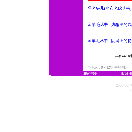
怪老头儿(小布老虎丛书)
金羊毛丛书--烤箱里的
金羊毛丛书--院墙上的
共有442
* 提示：9～12岁 中的书
我的书架
收藏排
2000 
c