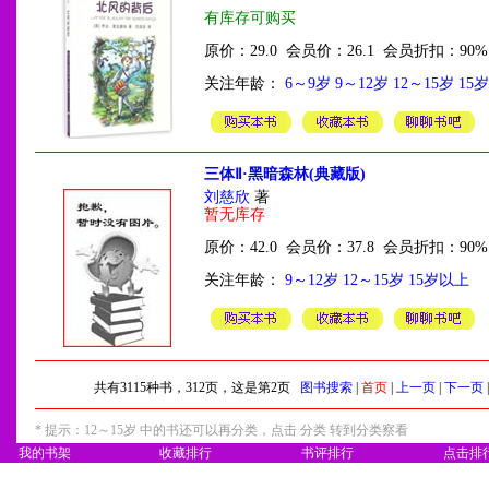
有库存可购买
原价：29.0 会员价：26.1 会员折扣：90%
关注年龄：
6～9岁
9～12岁
12～15岁
15
三体Ⅱ·黑暗森林(典藏版)
刘慈欣
著
暂无库存
原价：42.0 会员价：37.8 会员折扣：90%
关注年龄：
9～12岁
12～15岁
15岁以上
共有3115种书，312页，这是第2页
图书搜索
|
首页
|
上一页
|
下一页
* 提示：12～15岁 中的书还可以再分类，点击
分类
转到分类察看
我的书架
收藏排行
书评排行
点击排