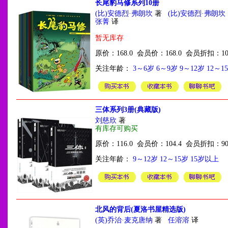
长尾豹马修系列10册
(比)安德烈·弗朗坎
著
(比)安德烈·弗朗坎
张菁
译
暂无库存
原价：168.0 会员价：168.0 会员折扣：10
关注年龄：
3～6岁
6～9岁
9～12岁
12～1
三体系列3册(典藏版)
刘慈欣
著
有库存可购买
原价：116.0 会员价：104.4 会员折扣：9
关注年龄：
9～12岁
12～15岁
15岁以上
北风的背后(夏洛书屋精选版)
(英)乔治·麦克唐纳
著
任溶溶
译