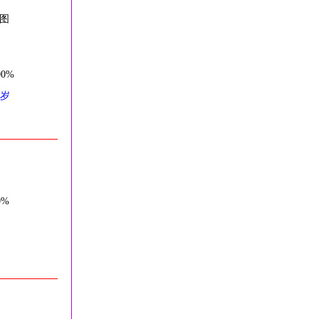
图
0%
5岁
0%