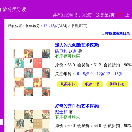
年龄分类导读
共有3115种书，312页，这是第2页
首页
上
所在位置：按年龄分 >
12～15岁
(3134) > 书目第2页
→
转换成表格目录
迷人的九色鹿(艺术探索)
陈卫和,赵燕
著
有库存可购买
原价：68.0 会员价：61.2 会员折扣：90%
关注年龄：
6～9岁
9～12岁
12～15岁
好奇的齐白石(艺术探索)
戴士和
著
有库存可购买
原价：60.0 会员价：54.0 会员折扣：90%