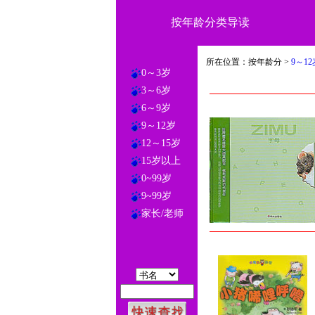
按年龄分类导读
所在位置：按年龄分 >
9～12
0～3岁
3～6岁
6～9岁
9～12岁
12～15岁
15岁以上
0~99岁
9~99岁
家长/老师