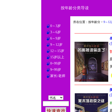
按年龄分类导读
所在位置：按年龄分 >
9～12
0～3岁
3～6岁
6～9岁
9～12岁
12～15岁
15岁以上
0~99岁
9~99岁
家长/老师