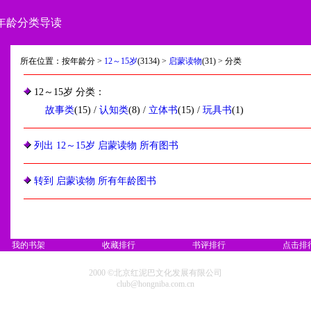
年龄分类导读
所在位置：按年龄分 >
12～15岁
(3134) >
启蒙读物
(31) > 分类
12～15岁 分类：
故事类
(15) /
认知类
(8) /
立体书
(15) /
玩具书
(1)
列出 12～15岁 启蒙读物 所有图书
转到 启蒙读物 所有年龄图书
我的书架
收藏排行
书评排行
点击排
2000 ©北京红泥巴文化发展有限公司
club@hongniba.com.cn